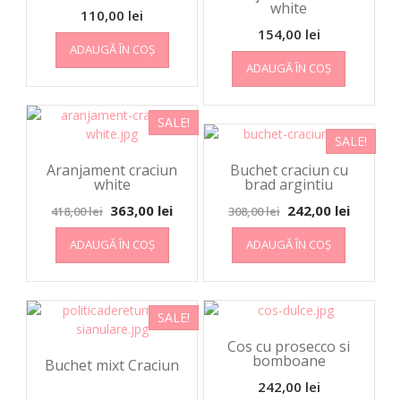
white
110,00
lei
154,00
lei
ADAUGĂ ÎN COȘ
ADAUGĂ ÎN COȘ
SALE!
SALE!
Aranjament craciun
Buchet craciun cu
white
brad argintiu
363,00
lei
242,00
lei
418,00
lei
308,00
lei
ADAUGĂ ÎN COȘ
ADAUGĂ ÎN COȘ
SALE!
Cos cu prosecco si
bomboane
Buchet mixt Craciun
242,00
lei