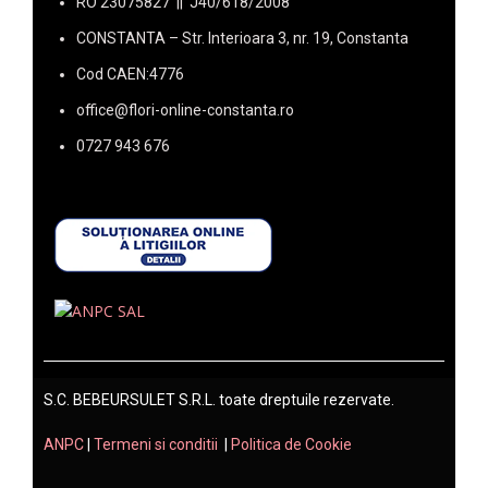
RO 23075827 || J40/618/2008
CONSTANTA – Str. Interioara 3, nr. 19, Constanta
Cod CAEN:4776
office@flori-online-constanta.ro
0727 943 676
S.C. BEBEURSULET S.R.L. toate dreptuile rezervate.
ANPC
|
Termeni si conditii
|
Politica de Cookie