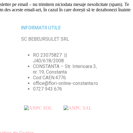
etter pe email – nu trimitem niciodata mesaje nesolicitate (spam). Te
 des aceste email-uri, în cazul în care dorești să te dezabonezi înainte
INFORMATII UTILE
SC BEBEURSULET SRL
RO 23075827 ||
J40/618/2008
CONSTANTA – Str. Interioara 3,
nr. 19, Constanta
Cod CAEN:4776
office@flori-online-constanta.ro
0727 943 676