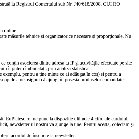
egistrată la Registrul Comerțului sub Nr. J40/618/2008, CUI RO
in online
 toate măsurile tehnice și organizatorice necesare și proporționale. Nu
e conțin asocierea dintre adresa ta IP și activitățile efectuate pe site
cum îl putem îmbunătăți, prin analiză statistică.
 exemplu, pentru a ține minte ce ai adăugat în coș) și pentru a
ul scop de a ne asigura că ajungi în posesia produselor comandate:
t, EuPlatesc.ro, ne pune la dispoziție ultimele 4 cifre ale cardului,
licit, newsletter-ul nostru va ajunge la tine. Pentru acesta, colectăm și
ferit acordul de înscriere la newsletter.