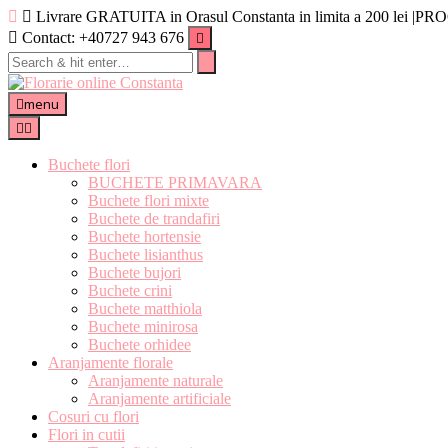
Livrare GRATUITA in Orasul Constanta in limita a 200 lei 
Contact: +40727 943 676
menu
Buchete flori
BUCHETE PRIMAVARA
Buchete flori mixte
Buchete de trandafiri
Buchete hortensie
Buchete lisianthus
Buchete bujori
Buchete crini
Buchete matthiola
Buchete minirosa
Buchete orhidee
Aranjamente florale
Aranjamente naturale
Aranjamente artificiale
Cosuri cu flori
Flori in cutii