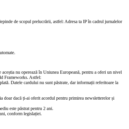
 de scopul prelucrării, astfel: Adresa ta IP în cadrul jurnalelor
automate.
care aceștia nu operează în Uniunea Europeană, pentru a oferi un nivel
ield Frameworks. Astfel:
ă. Datele cardului nu sunt păstrate, dar informații referitoare la
 doar dacă ți-ai oferit acordul pentru primirea newsletterelor și
diu este păstrat pentru 2 ani.
ani, conform legislației.