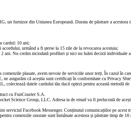
urnizor din Uniunea Europeană. Durata de păstrare a acestora depinde
u cardul: 10 ani;
ii acordului, urmând a fi șterse la 15 zile de la revocarea acestuia;
 2 ani. Nu creăm niciodată profiluri și nici nu luăm decizii individuale 
ora comenzile plasate, avem nevoie de serviciile unor terți. În cazul în 
UE, ne asigurăm că aceștia sunt certificați în conformitate cu Privacy Sh
olectează datele cardului tău dacă optezi pentru această metodă de plat
ontract cu FunCourier S.A.
Rocket Science Group, LLC. Adresa ta de email va fi prelucrată de aceștia
losim serviciul Facebook Messenger. Conținutul comunicațiilor pe acest me
re pentru comenzile onorate sunt înmânate acestora și păstrate timp de 10 