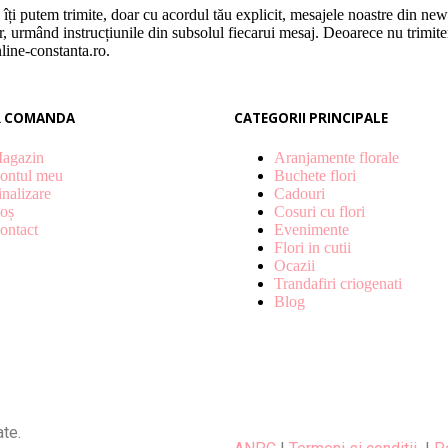
utem trimite, doar cu acordul tău explicit, mesajele noastre din newsl
r, urmând instrucțiunile din subsolul fiecarui mesaj. Deoarece nu trimitem
line-constanta.ro.
R COMANDA
CATEGORII PRINCIPALE
agazin
Aranjamente florale
ontul meu
Buchete flori
inalizare
Cadouri
oș
Cosuri cu flori
ontact
Evenimente
Flori in cutii
Ocazii
Trandafiri criogenati
Blog
te.