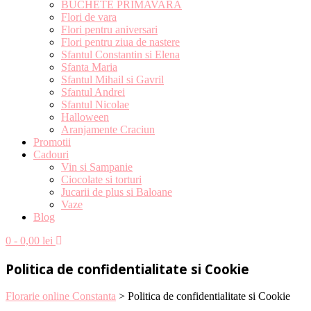
BUCHETE PRIMAVARA
Flori de vara
Flori pentru aniversari
Flori pentru ziua de nastere
Sfantul Constantin si Elena
Sfanta Maria
Sfantul Mihail si Gavril
Sfantul Andrei
Sfantul Nicolae
Halloween
Aranjamente Craciun
Promotii
Cadouri
Vin si Sampanie
Ciocolate si torturi
Jucarii de plus si Baloane
Vaze
Blog
0
- 0,00 lei
Politica de confidentialitate si Cookie
Florarie online Constanta
>
Politica de confidentialitate si Cookie