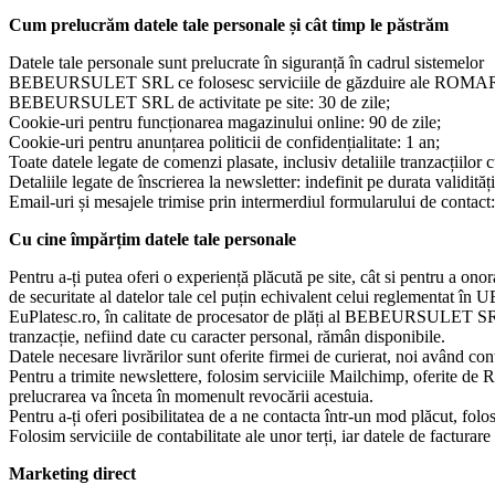
Cum prelucrăm datele tale personale și cât timp le păstrăm
Datele tale personale sunt prelucrate în siguranță în cadrul sistemelor
BEBEURSULET SRL ce folosesc serviciile de găzduire ale ROMARG, un f
BEBEURSULET SRL de activitate pe site: 30 de zile;
Cookie-uri pentru funcționarea magazinului online: 90 de zile;
Cookie-uri pentru anunțarea politicii de confidențialitate: 1 an;
Toate datele legate de comenzi plasate, inclusiv detaliile tranzacțiilor c
Detaliile legate de înscrierea la newsletter: indefinit pe durata validităț
Email-uri și mesajele trimise prin intermerdiul formularului de contact:
Cu cine împărțim datele tale personale
Pentru a-ți putea oferi o experiență plăcută pe site, cât si pentru a on
de securitate al datelor tale cel puțin echivalent celui reglementat în 
EuPlatesc.ro, în calitate de procesator de plăți al BEBEURSULET SRL, c
tranzacție, nefiind date cu caracter personal, rămân disponibile.
Datele necesare livrărilor sunt oferite firmei de curierat, noi având c
Pentru a trimite newslettere, folosim serviciile Mailchimp, oferite de 
prelucrarea va înceta în momenult revocării acestuia.
Pentru a-ți oferi posibilitatea de a ne contacta într-un mod plăcut, fo
Folosim serviciile de contabilitate ale unor terți, iar datele de factura
Marketing direct