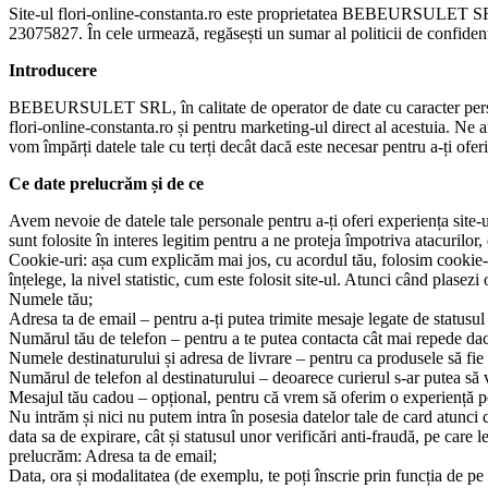
Site-ul flori-online-constanta.ro este proprietatea BEBEURSULET SRL, 
23075827. În cele urmează, regăsești un sumar al politicii de confidenți
Introducere
BEBEURSULET SRL, în calitate de operator de date cu caracter person
flori-online-constanta.ro și pentru marketing-ul direct al acestuia. Ne 
vom împărți datele tale cu terți decât dacă este necesar pentru a-ți oferi
Ce date prelucrăm și de ce
Avem nevoie de datele tale personale pentru a-ți oferi experiența site-ulu
sunt folosite în interes legitim pentru a ne proteja împotriva atacurilor,
Cookie-uri: așa cum explicăm mai jos, cu acordul tău, folosim cookie-u
înțelege, la nivel statistic, cum este folosit site-ul. Atunci când pla
Numele tău;
Adresa ta de email – pentru a-ți putea trimite mesaje legate de statusu
Numărul tău de telefon – pentru a te putea contacta cât mai repede da
Numele destinaturului și adresa de livrare – pentru ca produsele să fie 
Numărul de telefon al destinaturului – deoarece curierul s-ar putea să v
Mesajul tău cadou – opțional, pentru că vrem să oferim o experiență p
Nu intrăm și nici nu putem intra în posesia datelor tale de card atunci c
data sa de expirare, cât și statusul unor verificări anti-fraudă, pe care 
prelucrăm: Adresa ta de email;
Data, ora și modalitatea (de exemplu, te poți înscrie prin funcția de pe 