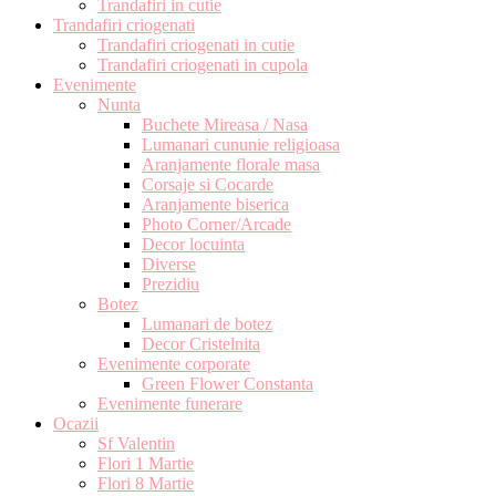
Trandafiri in cutie
Trandafiri criogenati
Trandafiri criogenati in cutie
Trandafiri criogenati in cupola
Evenimente
Nunta
Buchete Mireasa / Nasa
Lumanari cununie religioasa
Aranjamente florale masa
Corsaje si Cocarde
Aranjamente biserica
Photo Corner/Arcade
Decor locuinta
Diverse
Prezidiu
Botez
Lumanari de botez
Decor Cristelnita
Evenimente corporate
Green Flower Constanta
Evenimente funerare
Ocazii
Sf Valentin
Flori 1 Martie
Flori 8 Martie