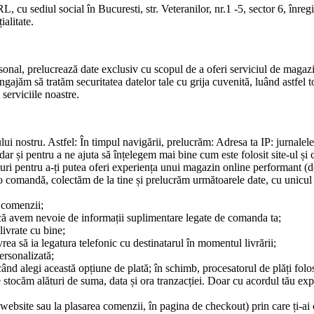
cu sediul social în Bucuresti, str. Veteranilor, nr.1 -5, sector 6, înr
alitate.
al, prelucrează date exclusiv cu scopul de a oferi serviciul de magaz
angajăm să tratăm securitatea datelor tale cu grija cuvenită, luând astfel
 serviciile noastre.
i nostru. Astfel: În timpul navigării, prelucrăm: Adresa ta IP: jurnalele c
 dar și pentru a ne ajuta să înțelegem mai bine cum este folosit site-ul și 
ri pentru a-ți putea oferi experiența unui magazin online performant (de
sezi o comandă, colectăm de la tine și prelucrăm următoarele date, cu unic
l comenzii;
că avem nevoie de informații suplimentare legate de comanda ta;
livrate cu bine;
rea să ia legatura telefonic cu destinatarul în momentul livrării;
ersonalizată;
ând alegi această opțiune de plată; în schimb, procesatorul de plăți folosi
le stocăm alături de suma, data și ora tranzacției. Doar cu acordul tău exp
website sau la plasarea comenzii, în pagina de checkout) prin care ți-ai o