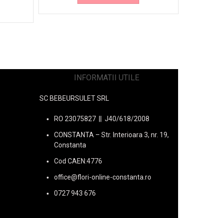
INFORMATII UTILE
SC BEBEURSULET SRL
RO 23075827 || J40/618/2008
CONSTANTA – Str. Interioara 3, nr. 19,
Constanta
Cod CAEN:4776
office@flori-online-constanta.ro
0727 943 676