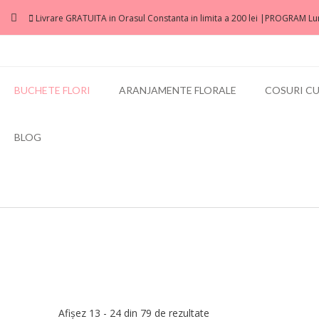
Livrare GRATUITA in Orasul Constanta in limita a 200 lei |PROGRAM Lun
BUCHETE FLORI
ARANJAMENTE FLORALE
COSURI CU
BLOG
Afișez 13 - 24 din 79 de rezultate