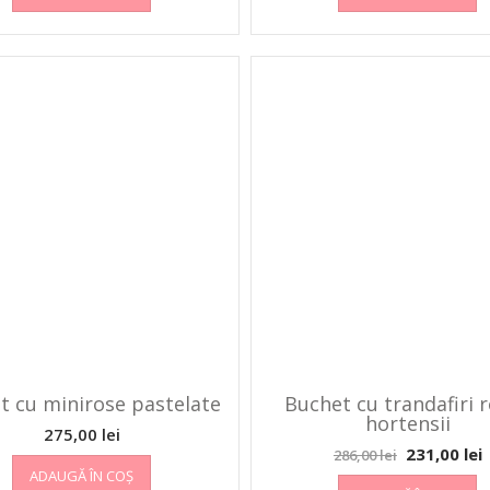
t cu minirose pastelate
Buchet cu trandafiri r
hortensii
275,00
lei
231,00
lei
286,00
lei
ADAUGĂ ÎN COȘ