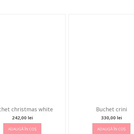
chet christmas white
Buchet crini
242,00
lei
330,00
lei
ADAUGĂ ÎN COȘ
ADAUGĂ ÎN COȘ