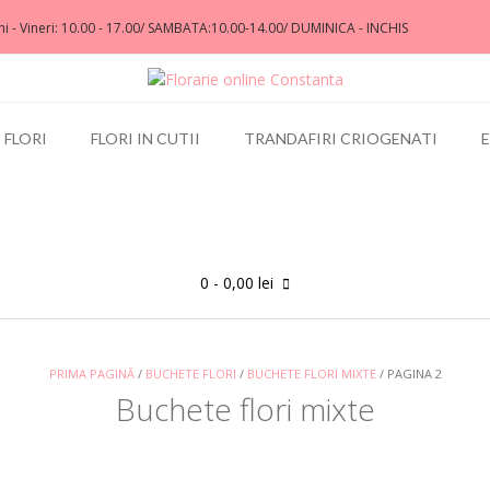
i - Vineri: 10.00 - 17.00/ SAMBATA:10.00-14.00/ DUMINICA - INCHIS
 FLORI
FLORI IN CUTII
TRANDAFIRI CRIOGENATI
0
- 0,00 lei
PRIMA PAGINĂ
/
BUCHETE FLORI
/
BUCHETE FLORI MIXTE
/ PAGINA 2
Buchete flori mixte