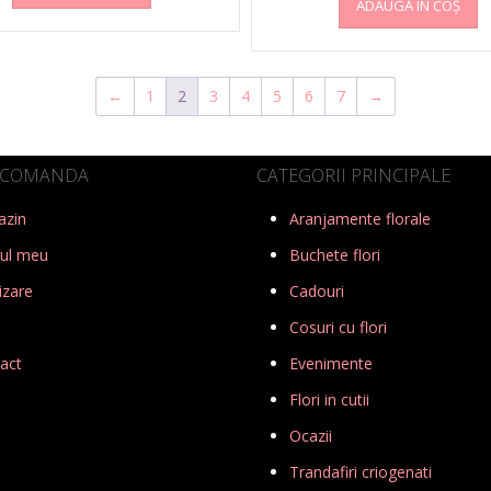
ADAUGĂ ÎN COȘ
←
1
2
3
4
5
6
7
→
 COMANDA
CATEGORII PRINCIPALE
azin
Aranjamente florale
ul meu
Buchete flori
izare
Cadouri
Cosuri cu flori
act
Evenimente
Flori in cutii
Ocazii
Trandafiri criogenati