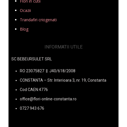
Flori in cutii
Ocazii
Trandafiri criogenati
Blog
INFORMATII UTILE
SC BEBEURSULET SRL
RO 23075827 || J40/618/2008
CONSTANTA – Str. Interioara 3, nr. 19, Constanta
Cod CAEN:4776
office@flori-online-constanta.ro
0727 943 676