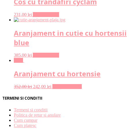
Cos cu trandafiri cyclam
231,00
lei
Adaugă în coș
Aranjament in cutie cu hortensii
blue
385,00
lei
Adaugă în coș
Sale!
Aranjament cu hortensie
352,00
lei
242,00
lei
Citește mai mult
TERMENI SI CONDITII
Termeni si conditii
Politica de retur si anulare
Cum cumpar
Cum platesc