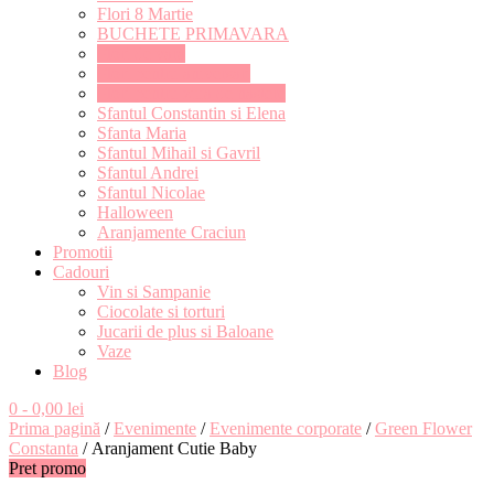
Flori 8 Martie
BUCHETE PRIMAVARA
Flori de vara
Flori pentru aniversari
Flori pentru ziua de nastere
Sfantul Constantin si Elena
Sfanta Maria
Sfantul Mihail si Gavril
Sfantul Andrei
Sfantul Nicolae
Halloween
Aranjamente Craciun
Promotii
Cadouri
Vin si Sampanie
Ciocolate si torturi
Jucarii de plus si Baloane
Vaze
Blog
0
- 0,00 lei
Prima pagină
/
Evenimente
/
Evenimente corporate
/
Green Flower
Constanta
/ Aranjament Cutie Baby
Pret promo