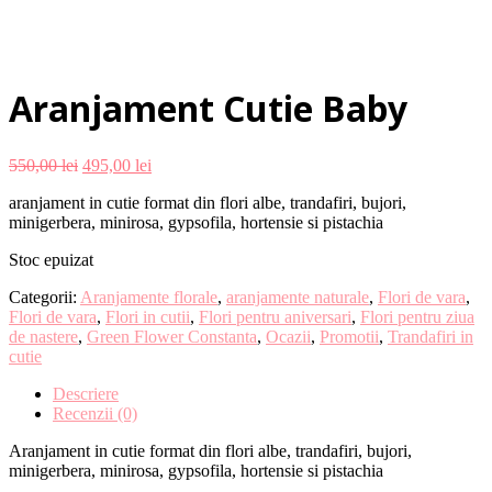
Aranjament Cutie Baby
550,00
lei
495,00
lei
aranjament in cutie format din flori albe, trandafiri, bujori,
minigerbera, minirosa, gypsofila, hortensie si pistachia
Stoc epuizat
Categorii:
Aranjamente florale
,
aranjamente naturale
,
Flori de vara
,
Flori de vara
,
Flori in cutii
,
Flori pentru aniversari
,
Flori pentru ziua
de nastere
,
Green Flower Constanta
,
Ocazii
,
Promotii
,
Trandafiri in
cutie
Descriere
Recenzii (0)
Aranjament in cutie format din flori albe, trandafiri, bujori,
minigerbera, minirosa, gypsofila, hortensie si pistachia