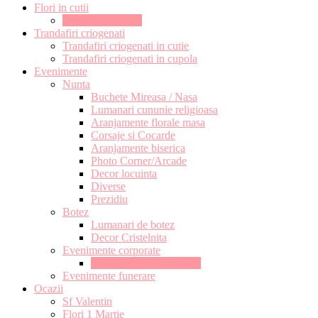
Flori in cutii
Trandafiri in cutie
Trandafiri criogenati
Trandafiri criogenati in cutie
Trandafiri criogenati in cupola
Evenimente
Nunta
Buchete Mireasa / Nasa
Lumanari cununie religioasa
Aranjamente florale masa
Corsaje si Cocarde
Aranjamente biserica
Photo Corner/Arcade
Decor locuinta
Diverse
Prezidiu
Botez
Lumanari de botez
Decor Cristelnita
Evenimente corporate
Green Flower Constanta
Evenimente funerare
Ocazii
Sf Valentin
Flori 1 Martie