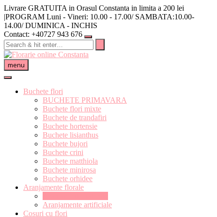
Skip
Livrare GRATUITA in Orasul Constanta in limita a 200 lei
to
|PROGRAM Luni - Vineri: 10.00 - 17.00/ SAMBATA:10.00-
content
14.00/ DUMINICA - INCHIS
Contact: +40727 943 676
menu
Buchete flori
BUCHETE PRIMAVARA
Buchete flori mixte
Buchete de trandafiri
Buchete hortensie
Buchete lisianthus
Buchete bujori
Buchete crini
Buchete matthiola
Buchete minirosa
Buchete orhidee
Aranjamente florale
Aranjamente naturale
Aranjamente artificiale
Cosuri cu flori