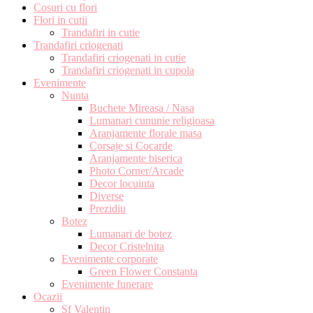
Cosuri cu flori
Flori in cutii
Trandafiri in cutie
Trandafiri criogenati
Trandafiri criogenati in cutie
Trandafiri criogenati in cupola
Evenimente
Nunta
Buchete Mireasa / Nasa
Lumanari cununie religioasa
Aranjamente florale masa
Corsaje si Cocarde
Aranjamente biserica
Photo Corner/Arcade
Decor locuinta
Diverse
Prezidiu
Botez
Lumanari de botez
Decor Cristelnita
Evenimente corporate
Green Flower Constanta
Evenimente funerare
Ocazii
Sf Valentin