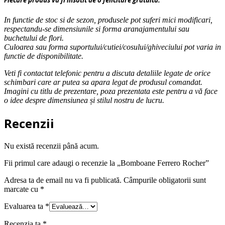
Fiecare produs va fi insotit de o felicitare gratuita.
In functie de stoc si de sezon, produsele pot suferi mici modificari,
respectandu-se dimensiunile si forma aranajamentului sau
buchetului de flori.
Culoarea sau forma suportului/cutiei/cosului/ghiveciului pot varia in
functie de disponibilitate.
Veti fi contactat telefonic pentru a discuta detaliile legate de orice
schimbari care ar putea sa apara legat de produsul comandat.
Imagini cu titlu de prezentare, poza prezentata este pentru a vă face
o idee despre dimensiunea și stilul nostru de lucru.
Recenzii
Nu există recenzii până acum.
Fii primul care adaugi o recenzie la „Bomboane Ferrero Rocher”
Adresa ta de email nu va fi publicată.
Câmpurile obligatorii sunt
marcate cu
*
Evaluarea ta
*
Recenzia ta
*