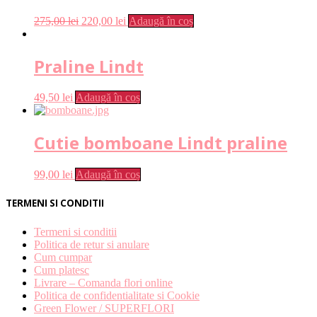
275,00
lei
220,00
lei
Adaugă în coș
Praline Lindt
49,50
lei
Adaugă în coș
Cutie bomboane Lindt praline
99,00
lei
Adaugă în coș
TERMENI SI CONDITII
Termeni si conditii
Politica de retur si anulare
Cum cumpar
Cum platesc
Livrare – Comanda flori online
Politica de confidentialitate si Cookie
Green Flower / SUPERFLORI