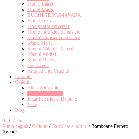
Flori 1 Martie
Flori 8 Martie
BUCHETE PRIMAVARA
Flori de vara
Flori pentru aniversari
Flori pentru ziua de nastere
Sfantul Constantin si Elena
Sfanta Maria
Sfantul Mihail si Gavril
Sfantul Andrei
Sfantul Nicolae
Halloween
Aranjamente Craciun
Promotii
Cadouri
Vin si Sampanie
Ciocolate si torturi
Jucarii de plus si Baloane
Vaze
Blog
0
- 0,00 lei
Prima pagină
/
Cadouri
/
Ciocolate si torturi
/ Bomboane Ferrero
Rocher