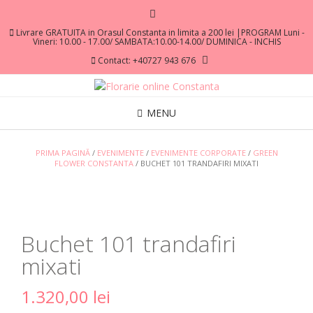
Livrare GRATUITA in Orasul Constanta in limita a 200 lei |PROGRAM Luni -
Vineri: 10.00 - 17.00/ SAMBATA:10.00-14.00/ DUMINICA - INCHIS
Contact: +40727 943 676
MENU
PRIMA PAGINĂ
/
EVENIMENTE
/
EVENIMENTE CORPORATE
/
GREEN
FLOWER CONSTANTA
/ BUCHET 101 TRANDAFIRI MIXATI
Buchet 101 trandafiri
mixati
1.320,00
lei