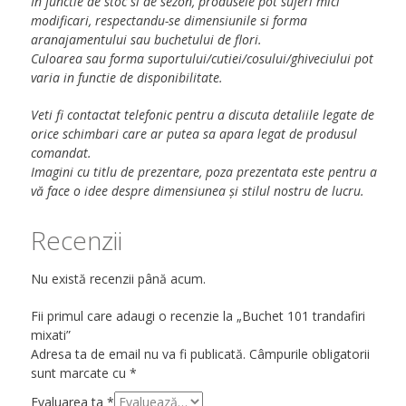
In functie de stoc si de sezon, produsele pot suferi mici
modificari, respectandu-se dimensiunile si forma
aranajamentului sau buchetului de flori.
Culoarea sau forma suportului/cutiei/cosului/ghiveciului pot
varia in functie de disponibilitate.
Veti fi contactat telefonic pentru a discuta detaliile legate de
orice schimbari care ar putea sa apara legat de produsul
comandat.
Imagini cu titlu de prezentare, poza prezentata este pentru a
vă face o idee despre dimensiunea și stilul nostru de lucru.
Recenzii
Nu există recenzii până acum.
Fii primul care adaugi o recenzie la „Buchet 101 trandafiri
mixati”
Adresa ta de email nu va fi publicată.
Câmpurile obligatorii
sunt marcate cu
*
Evaluarea ta
*