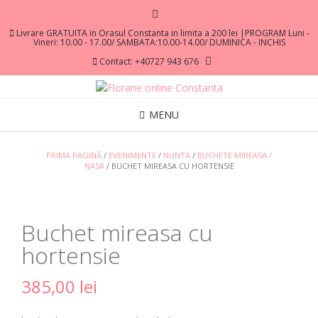
Livrare GRATUITA in Orasul Constanta in limita a 200 lei |PROGRAM Luni -
Vineri: 10.00 - 17.00/ SAMBATA:10.00-14.00/ DUMINICA - INCHIS
Contact: +40727 943 676
MENU
PRIMA PAGINĂ
/
EVENIMENTE
/
NUNTA
/
BUCHETE MIREASA /
NASA
/ BUCHET MIREASA CU HORTENSIE
Buchet mireasa cu
hortensie
385,00
lei