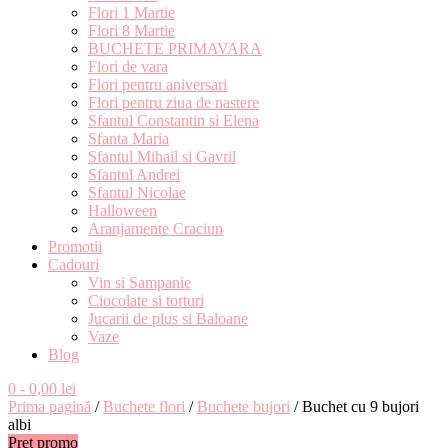
Flori 1 Martie
Flori 8 Martie
BUCHETE PRIMAVARA
Flori de vara
Flori pentru aniversari
Flori pentru ziua de nastere
Sfantul Constantin si Elena
Sfanta Maria
Sfantul Mihail si Gavril
Sfantul Andrei
Sfantul Nicolae
Halloween
Aranjamente Craciun
Promotii
Cadouri
Vin si Sampanie
Ciocolate si torturi
Jucarii de plus si Baloane
Vaze
Blog
0
- 0,00 lei
Prima pagină
/
Buchete flori
/
Buchete bujori
/ Buchet cu 9 bujori
albi
Pret promo