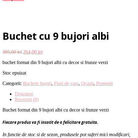
Buchet cu 9 bujori albi
385,00
lei
264,00
lei
buchet format din 9 bujori albi cu decor si frunze verzi
Stoc epuizat
Categorii:
Buchete bujori
,
Flori de vara
,
Ocazii
,
Promotii
Descriere
Recenzii (0)
Buchet format din 9 bujori albi cu decor si frunze verzi
Fiecare produs va fi insotit de o felicitare gratuita.
In functie de stoc si de sezon, produsele pot suferi mici modificari,