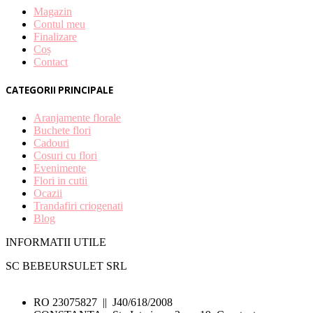
Magazin
Contul meu
Finalizare
Coș
Contact
CATEGORII PRINCIPALE
Aranjamente florale
Buchete flori
Cadouri
Cosuri cu flori
Evenimente
Flori in cutii
Ocazii
Trandafiri criogenati
Blog
INFORMATII UTILE
SC BEBEURSULET SRL
RO 23075827 || J40/618/2008