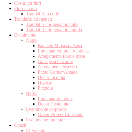
Cosuri cu flori
Flori in cutii
Trandafiri in cutie
Trandafiri criogenati
Trandafiri criogenati in cutie
Trandafiri criogenati in cupola
Evenimente
Nunta
Buchete Mireasa / Nasa
Lumanari cununie religioasa
Aranjamente florale masa
Corsaje si Cocarde
Aranjamente biserica
Photo Corner/Arcade
Decor locuinta
Diverse
Prezidiu
Botez
Lumanari de botez
Decor Cristelnita
Evenimente corporate
Green Flower Constanta
Evenimente funerare
Ocazii
Sf Valentin