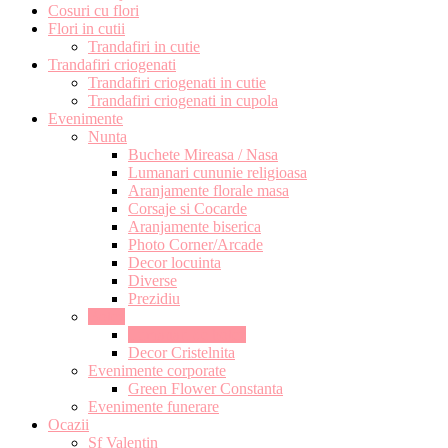
Cosuri cu flori
Flori in cutii
Trandafiri in cutie
Trandafiri criogenati
Trandafiri criogenati in cutie
Trandafiri criogenati in cupola
Evenimente
Nunta
Buchete Mireasa / Nasa
Lumanari cununie religioasa
Aranjamente florale masa
Corsaje si Cocarde
Aranjamente biserica
Photo Corner/Arcade
Decor locuinta
Diverse
Prezidiu
Botez
Lumanari de botez
Decor Cristelnita
Evenimente corporate
Green Flower Constanta
Evenimente funerare
Ocazii
Sf Valentin