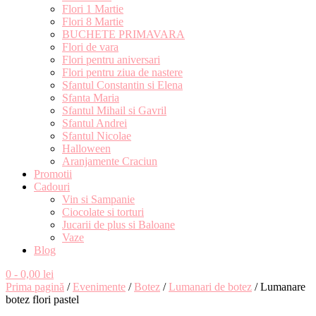
Flori 1 Martie
Flori 8 Martie
BUCHETE PRIMAVARA
Flori de vara
Flori pentru aniversari
Flori pentru ziua de nastere
Sfantul Constantin si Elena
Sfanta Maria
Sfantul Mihail si Gavril
Sfantul Andrei
Sfantul Nicolae
Halloween
Aranjamente Craciun
Promotii
Cadouri
Vin si Sampanie
Ciocolate si torturi
Jucarii de plus si Baloane
Vaze
Blog
0
- 0,00 lei
Prima pagină
/
Evenimente
/
Botez
/
Lumanari de botez
/ Lumanare
botez flori pastel