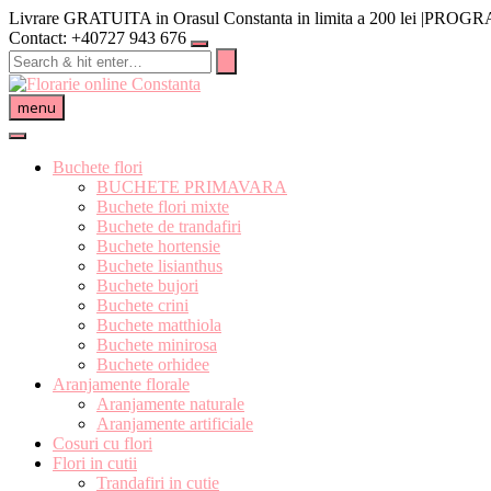
Skip
Livrare GRATUITA in Orasul Constanta in limita a 200 lei |PRO
to
Contact: +40727 943 676
content
menu
Buchete flori
BUCHETE PRIMAVARA
Buchete flori mixte
Buchete de trandafiri
Buchete hortensie
Buchete lisianthus
Buchete bujori
Buchete crini
Buchete matthiola
Buchete minirosa
Buchete orhidee
Aranjamente florale
Aranjamente naturale
Aranjamente artificiale
Cosuri cu flori
Flori in cutii
Trandafiri in cutie