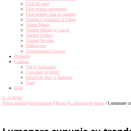
Flori de vara
Flori pentru aniversari
Flori pentru ziua de nastere
Sfantul Constantin si Elena
Sfanta Maria
Sfantul Mihail si Gavril
Sfantul Andrei
Sfantul Nicolae
Halloween
Aranjamente Craciun
Promotii
Cadouri
Vin si Sampanie
Ciocolate si torturi
Jucarii de plus si Baloane
Vaze
Blog
0
- 0,00 lei
Prima pagină
/
Evenimente
/
Botez
/
Lumanari de botez
/ Lumanare cun