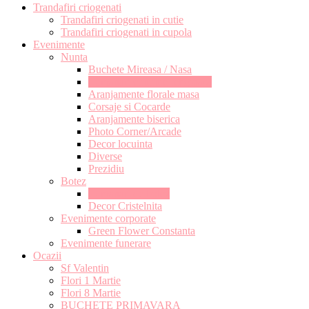
Trandafiri criogenati
Trandafiri criogenati in cutie
Trandafiri criogenati in cupola
Evenimente
Nunta
Buchete Mireasa / Nasa
Lumanari cununie religioasa
Aranjamente florale masa
Corsaje si Cocarde
Aranjamente biserica
Photo Corner/Arcade
Decor locuinta
Diverse
Prezidiu
Botez
Lumanari de botez
Decor Cristelnita
Evenimente corporate
Green Flower Constanta
Evenimente funerare
Ocazii
Sf Valentin
Flori 1 Martie
Flori 8 Martie
BUCHETE PRIMAVARA