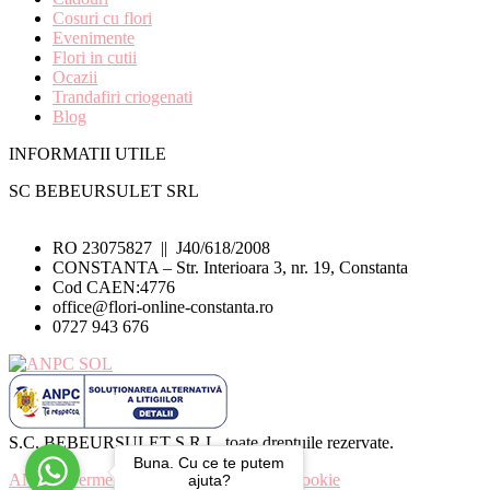
Cosuri cu flori
Evenimente
Flori in cutii
Ocazii
Trandafiri criogenati
Blog
INFORMATII UTILE
SC BEBEURSULET SRL
RO 23075827 || J40/618/2008
CONSTANTA – Str. Interioara 3, nr. 19, Constanta
Cod CAEN:4776
office@flori-online-constanta.ro
0727 943 676
S.C. BEBEURSULET S.R.L. toate dreptuile rezervate.
Buna. Cu ce te putem
ANPC
|
Termeni si conditii
|
Politica de Cookie
ajuta?