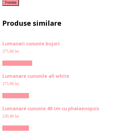
Produse similare
Lumanari cununie bujori
275,00
lei
Citește mai mult
Lumanare cununile all white
275,00
lei
Adaugă în coș
Lumanare cununie 40 cm cu phalaenopsis
220,00
lei
Adaugă în coș