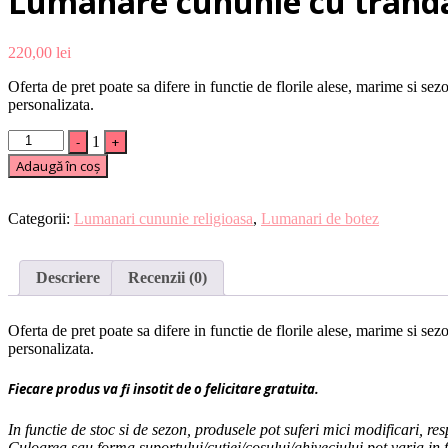
Lumanare cununie cu trandaf
220,00
lei
Oferta de pret poate sa difere in functie de florile alese, marime si s
personalizata.
Quantity
-
1
+
Adaugă în coș
Categorii:
Lumanari cununie religioasa
,
Lumanari de botez
Descriere
Recenzii (0)
Oferta de pret poate sa difere in functie de florile alese, marime si s
personalizata.
Fiecare produs va fi insotit de o felicitare gratuita.
In functie de stoc si de sezon, produsele pot suferi mici modificari, 
Culoarea sau forma suportului/cutiei/cosului/ghiveciului pot varia in f