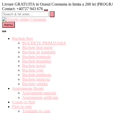
Skip
Livrare GRATUITA in Orasul Constanta in limita a 200 lei |PRO
to
Contact: +40727 943 676
content
menu
Buchete flori
BUCHETE PRIMAVARA
Buchete flori mixte
Buchete de trandafiri
Buchete hortensie
Buchete lisianthus
Buchete bujori
Buchete crini
Buchete matthiola
Buchete minirosa
Buchete orhidee
Aranjamente florale
Aranjamente naturale
Aranjamente artificiale
Cosuri cu flori
Flori in cutii
Trandafiri in cutie