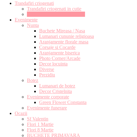
Trandafiri criogenati
Trandafiri criogenati in cutie
Trandafiri criogenati in cupola
Evenimente
Nunta
Buchete Mireasa / Nasa
Lumanari cununie religioasa
Aranjamente florale masa
Corsaje si Cocarde
Aranjamente biserica
Photo Corner/Arcade
Decor locuinta
Diverse
Prezidiu
Botez
Lumanari de botez
Decor Cristelnita
Evenimente corporate
Green Flower Constanta
Evenimente funerare
Ocazii
Sf Valentin
Flori 1 Martie
Flori 8 Martie
BUCHETE PRIMAVARA