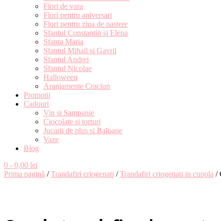
Flori de vara
Flori pentru aniversari
Flori pentru ziua de nastere
Sfantul Constantin si Elena
Sfanta Maria
Sfantul Mihail si Gavril
Sfantul Andrei
Sfantul Nicolae
Halloween
Aranjamente Craciun
Promotii
Cadouri
Vin si Sampanie
Ciocolate si torturi
Jucarii de plus si Baloane
Vaze
Blog
0
- 0,00 lei
Prima pagină
/
Trandafiri criogenati
/
Trandafiri criogenati in cupola
/ 